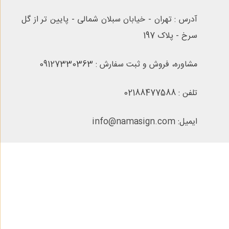
آدرس : تهران - خیابان سبلان شمالی - پایین تر از گل
سرخ - پلاک 197
مشاوره، فروش و ثبت سفارش : 09127330363
تلفن : 02188477588
ایمیل: info@namasign.com